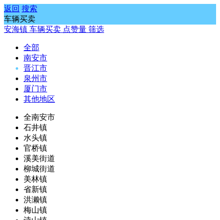
返回
搜索
车辆买卖
安海镇
车辆买卖
点赞量
筛选
全部
南安市
晋江市
泉州市
厦门市
其他地区
全南安市
石井镇
水头镇
官桥镇
溪美街道
柳城街道
美林镇
省新镇
洪濑镇
梅山镇