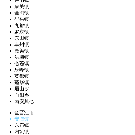
诗山镇
康美镇
金淘镇
码头镇
九都镇
罗东镇
东田镇
丰州镇
霞美镇
洪梅镇
仑苍镇
乐峰镇
英都镇
蓬华镇
眉山乡
向阳乡
南安其他
全晋江市
安海镇
东石镇
内坑镇