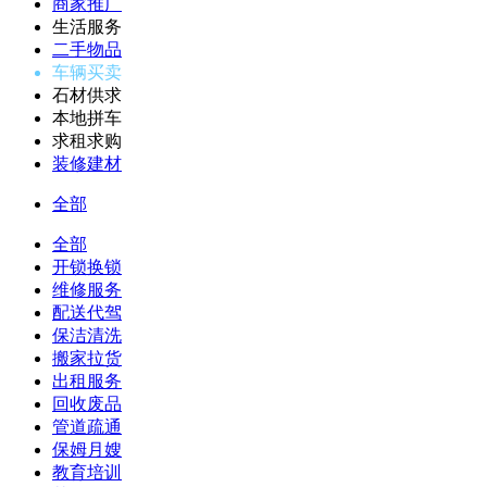
商家推广
生活服务
二手物品
车辆买卖
石材供求
本地拼车
求租求购
装修建材
全部
全部
开锁换锁
维修服务
配送代驾
保洁清洗
搬家拉货
出租服务
回收废品
管道疏通
保姆月嫂
教育培训