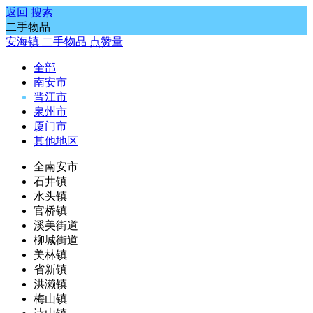
返回
搜索
二手物品
安海镇
二手物品
点赞量
全部
南安市
晋江市
泉州市
厦门市
其他地区
全南安市
石井镇
水头镇
官桥镇
溪美街道
柳城街道
美林镇
省新镇
洪濑镇
梅山镇