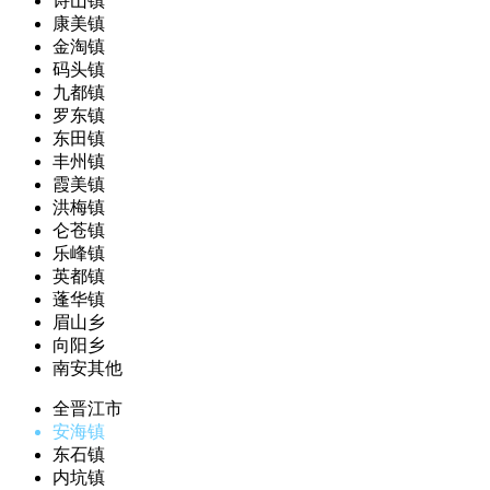
诗山镇
康美镇
金淘镇
码头镇
九都镇
罗东镇
东田镇
丰州镇
霞美镇
洪梅镇
仑苍镇
乐峰镇
英都镇
蓬华镇
眉山乡
向阳乡
南安其他
全晋江市
安海镇
东石镇
内坑镇