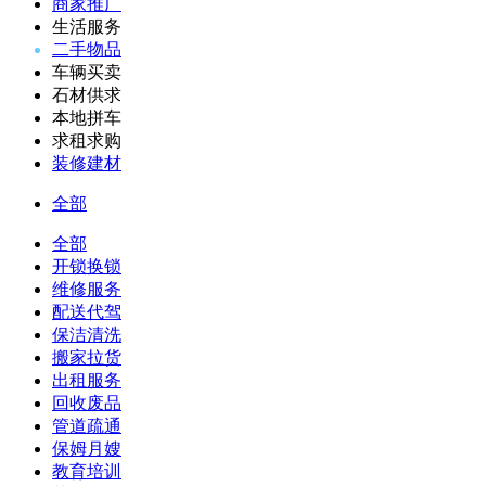
商家推广
生活服务
二手物品
车辆买卖
石材供求
本地拼车
求租求购
装修建材
全部
全部
开锁换锁
维修服务
配送代驾
保洁清洗
搬家拉货
出租服务
回收废品
管道疏通
保姆月嫂
教育培训