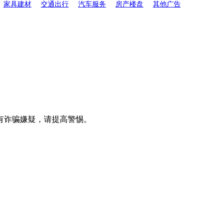
家具建材
交通出行
汽车服务
房产楼盘
其他广告
有诈骗嫌疑，请提高警惕。