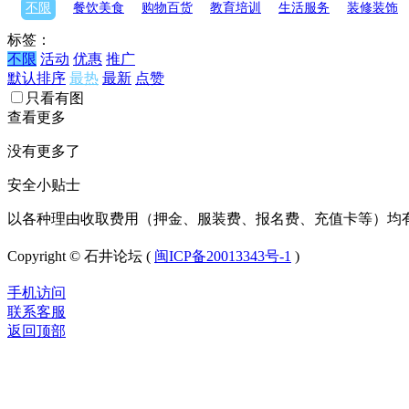
不限
餐饮美食
购物百货
教育培训
生活服务
装修装饰
标签：
不限
活动
优惠
推广
默认排序
最热
最新
点赞
只看有图
查看更多
没有更多了
安全小贴士
以各种理由收取费用（押金、服装费、报名费、充值卡等）均
Copyright © 石井论坛 (
闽ICP备20013343号-1
)
手机访问
联系客服
返回顶部