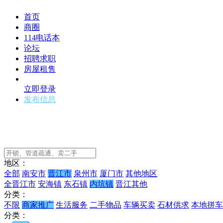
首页
商圈
114电话本
论坛
招聘求职
房屋租售
立即登录
发布信息
地区：
全部
南安市
晋江市
泉州市
厦门市
其他地区
全晋江市
安海镇
东石镇
内坑镇
晋江其他
分类：
不限
商家推广
生活服务
二手物品
车辆买卖
石材供求
本地拼车
分类：