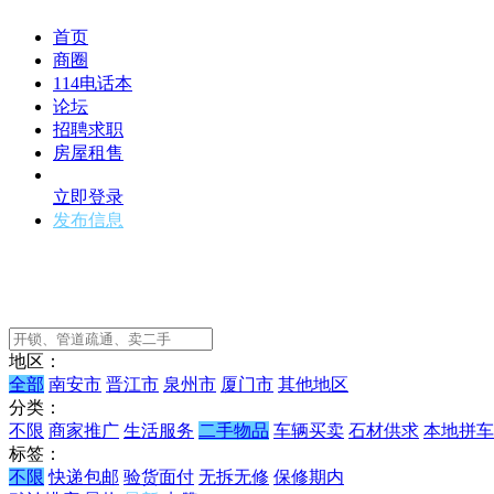
首页
商圈
114电话本
论坛
招聘求职
房屋租售
立即登录
发布信息
地区：
全部
南安市
晋江市
泉州市
厦门市
其他地区
分类：
不限
商家推广
生活服务
二手物品
车辆买卖
石材供求
本地拼车
标签：
不限
快递包邮
验货面付
无拆无修
保修期内