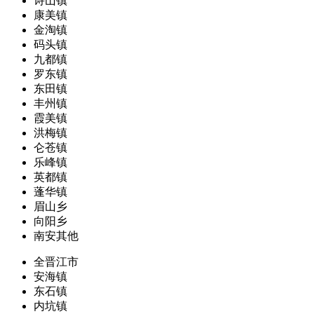
诗山镇
康美镇
金淘镇
码头镇
九都镇
罗东镇
东田镇
丰州镇
霞美镇
洪梅镇
仑苍镇
乐峰镇
英都镇
蓬华镇
眉山乡
向阳乡
南安其他
全晋江市
安海镇
东石镇
内坑镇