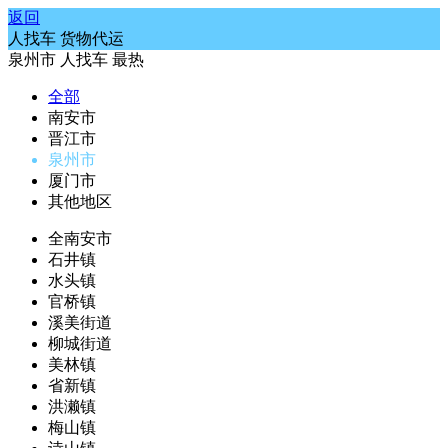
返回
人找车 货物代运
泉州市
人找车
最热
全部
南安市
晋江市
泉州市
厦门市
其他地区
全南安市
石井镇
水头镇
官桥镇
溪美街道
柳城街道
美林镇
省新镇
洪濑镇
梅山镇