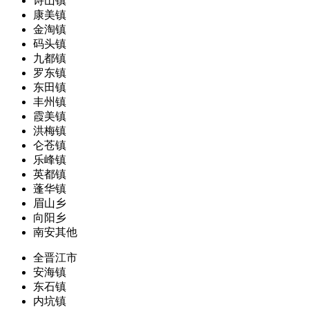
诗山镇
康美镇
金淘镇
码头镇
九都镇
罗东镇
东田镇
丰州镇
霞美镇
洪梅镇
仑苍镇
乐峰镇
英都镇
蓬华镇
眉山乡
向阳乡
南安其他
全晋江市
安海镇
东石镇
内坑镇