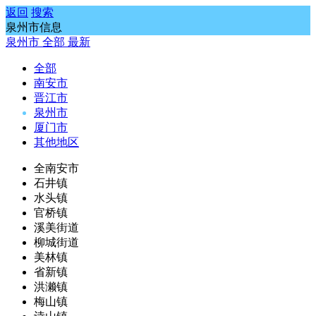
返回
搜索
泉州市信息
泉州市
全部
最新
全部
南安市
晋江市
泉州市
厦门市
其他地区
全南安市
石井镇
水头镇
官桥镇
溪美街道
柳城街道
美林镇
省新镇
洪濑镇
梅山镇