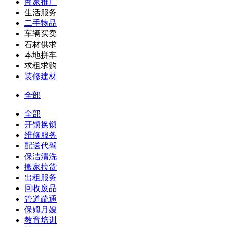
商家推广
生活服务
二手物品
车辆买卖
石材供求
本地拼车
求租求购
装修建材
全部
全部
开锁换锁
维修服务
配送代驾
保洁清洗
搬家拉货
出租服务
回收废品
管道疏通
保姆月嫂
教育培训