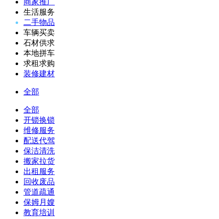
商家推广
生活服务
二手物品
车辆买卖
石材供求
本地拼车
求租求购
装修建材
全部
全部
开锁换锁
维修服务
配送代驾
保洁清洗
搬家拉货
出租服务
回收废品
管道疏通
保姆月嫂
教育培训