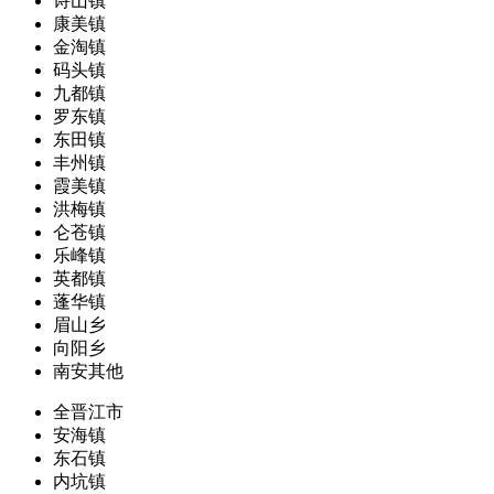
诗山镇
康美镇
金淘镇
码头镇
九都镇
罗东镇
东田镇
丰州镇
霞美镇
洪梅镇
仑苍镇
乐峰镇
英都镇
蓬华镇
眉山乡
向阳乡
南安其他
全晋江市
安海镇
东石镇
内坑镇