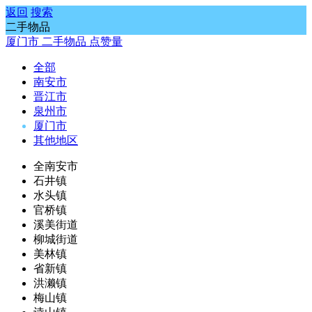
返回
搜索
二手物品
厦门市
二手物品
点赞量
全部
南安市
晋江市
泉州市
厦门市
其他地区
全南安市
石井镇
水头镇
官桥镇
溪美街道
柳城街道
美林镇
省新镇
洪濑镇
梅山镇