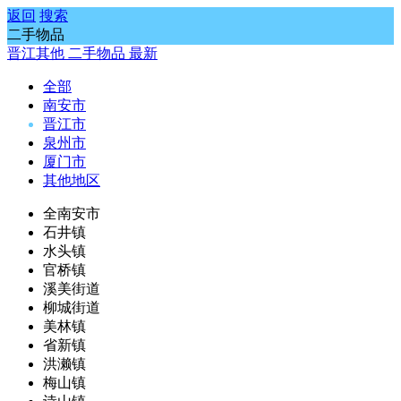
返回
搜索
二手物品
晋江其他
二手物品
最新
全部
南安市
晋江市
泉州市
厦门市
其他地区
全南安市
石井镇
水头镇
官桥镇
溪美街道
柳城街道
美林镇
省新镇
洪濑镇
梅山镇