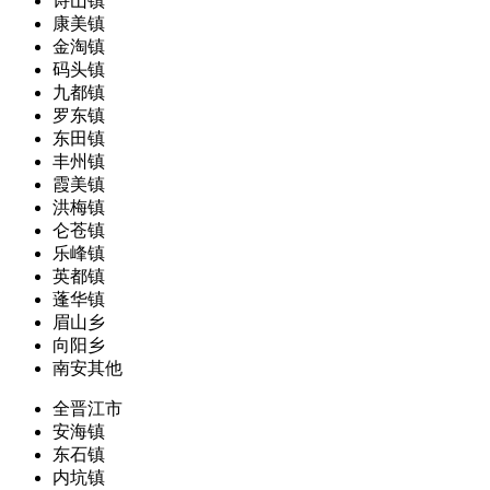
诗山镇
康美镇
金淘镇
码头镇
九都镇
罗东镇
东田镇
丰州镇
霞美镇
洪梅镇
仑苍镇
乐峰镇
英都镇
蓬华镇
眉山乡
向阳乡
南安其他
全晋江市
安海镇
东石镇
内坑镇