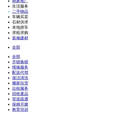
商家推广
生活服务
二手物品
车辆买卖
石材供求
本地拼车
求租求购
装修建材
全部
全部
开锁换锁
维修服务
配送代驾
保洁清洗
搬家拉货
出租服务
回收废品
管道疏通
保姆月嫂
教育培训