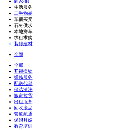
商家推广
生活服务
二手物品
车辆买卖
石材供求
本地拼车
求租求购
装修建材
全部
全部
开锁换锁
维修服务
配送代驾
保洁清洗
搬家拉货
出租服务
回收废品
管道疏通
保姆月嫂
教育培训