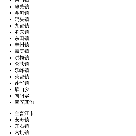
诗山镇
康美镇
金淘镇
码头镇
九都镇
罗东镇
东田镇
丰州镇
霞美镇
洪梅镇
仑苍镇
乐峰镇
英都镇
蓬华镇
眉山乡
向阳乡
南安其他
全晋江市
安海镇
东石镇
内坑镇