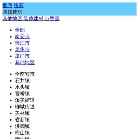
返回
搜索
装修建材
其他地区
装修建材
点赞量
全部
南安市
晋江市
泉州市
厦门市
其他地区
全南安市
石井镇
水头镇
官桥镇
溪美街道
柳城街道
美林镇
省新镇
洪濑镇
梅山镇