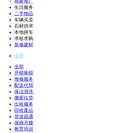
商家推广
生活服务
二手物品
车辆买卖
石材供求
本地拼车
求租求购
装修建材
全部
全部
开锁换锁
维修服务
配送代驾
保洁清洗
搬家拉货
出租服务
回收废品
管道疏通
保姆月嫂
教育培训