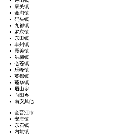
诗山镇
康美镇
金淘镇
码头镇
九都镇
罗东镇
东田镇
丰州镇
霞美镇
洪梅镇
仑苍镇
乐峰镇
英都镇
蓬华镇
眉山乡
向阳乡
南安其他
全晋江市
安海镇
东石镇
内坑镇