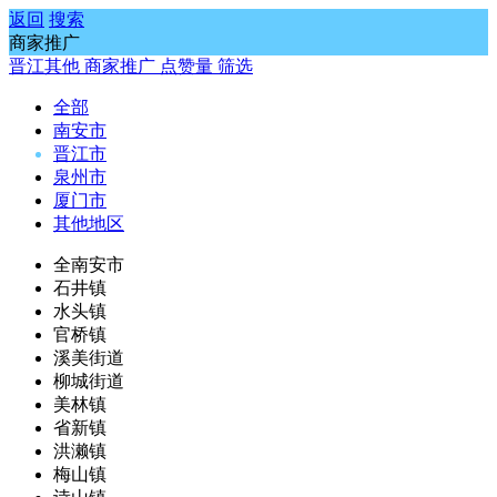
返回
搜索
商家推广
晋江其他
商家推广
点赞量
筛选
全部
南安市
晋江市
泉州市
厦门市
其他地区
全南安市
石井镇
水头镇
官桥镇
溪美街道
柳城街道
美林镇
省新镇
洪濑镇
梅山镇