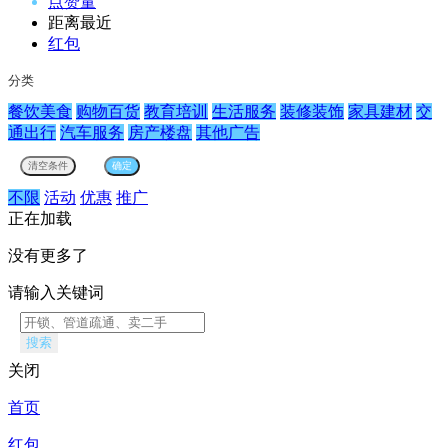
点赞量
距离最近
红包
分类
餐饮美食
购物百货
教育培训
生活服务
装修装饰
家具建材
交
通出行
汽车服务
房产楼盘
其他广告
不限
活动
优惠
推广
正在加载
没有更多了
请输入关键词
搜索
关闭
首页
红包