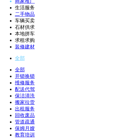
商家推广
生活服务
二手物品
车辆买卖
石材供求
本地拼车
求租求购
装修建材
全部
全部
开锁换锁
维修服务
配送代驾
保洁清洗
搬家拉货
出租服务
回收废品
管道疏通
保姆月嫂
教育培训