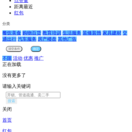
点赞量
距离最近
红包
分类
餐饮美食
购物百货
教育培训
生活服务
装修装饰
家具建材
交
通出行
汽车服务
房产楼盘
其他广告
不限
活动
优惠
推广
正在加载
没有更多了
请输入关键词
搜索
关闭
首页
红包