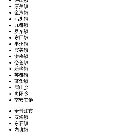
诗山镇
康美镇
金淘镇
码头镇
九都镇
罗东镇
东田镇
丰州镇
霞美镇
洪梅镇
仑苍镇
乐峰镇
英都镇
蓬华镇
眉山乡
向阳乡
南安其他
全晋江市
安海镇
东石镇
内坑镇