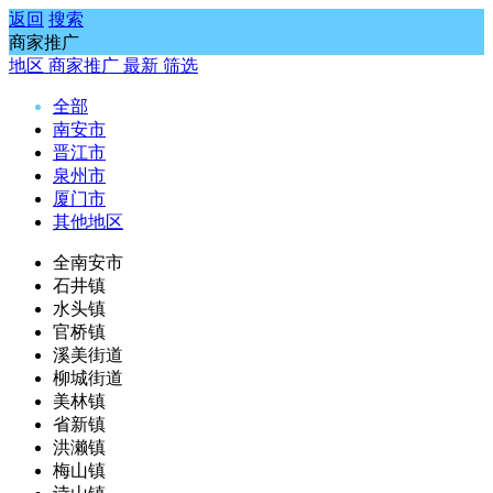
返回
搜索
商家推广
地区
商家推广
最新
筛选
全部
南安市
晋江市
泉州市
厦门市
其他地区
全南安市
石井镇
水头镇
官桥镇
溪美街道
柳城街道
美林镇
省新镇
洪濑镇
梅山镇