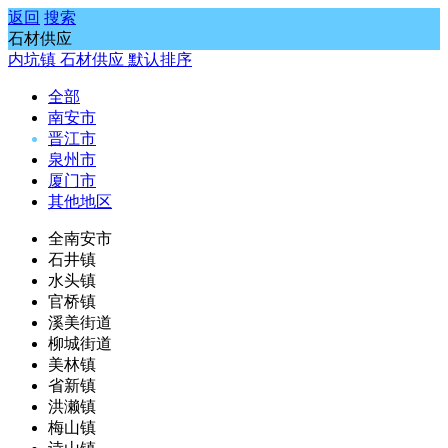
返回
搜索
石材供应
内坑镇
石材供应
默认排序
全部
南安市
晋江市
泉州市
厦门市
其他地区
全南安市
石井镇
水头镇
官桥镇
溪美街道
柳城街道
美林镇
省新镇
洪濑镇
梅山镇