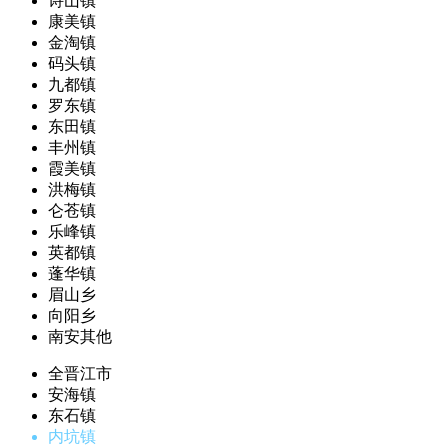
诗山镇
康美镇
金淘镇
码头镇
九都镇
罗东镇
东田镇
丰州镇
霞美镇
洪梅镇
仑苍镇
乐峰镇
英都镇
蓬华镇
眉山乡
向阳乡
南安其他
全晋江市
安海镇
东石镇
内坑镇