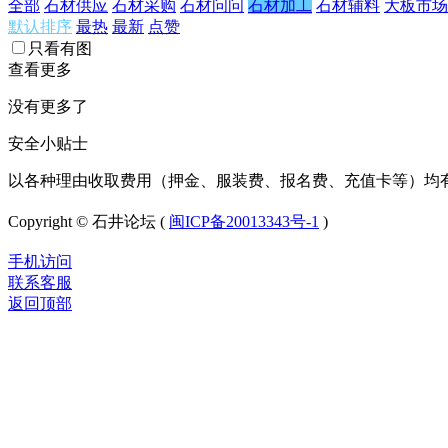
全部
石材供应
石材采购
石材问问
石材加工
石材辅料
大板市场
默认排序
最热
最新
点赞
只看有图
查看更多
没有更多了
安全小贴士
以各种理由收取费用（押金、服装费、报名费、充值卡等）均
Copyright © 石井论坛 (
闽ICP备20013343号-1
)
手机访问
联系客服
返回顶部