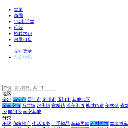
首页
商圈
114电话本
论坛
招聘求职
房屋租售
立即登录
发布信息
地区：
全部
南安市
晋江市
泉州市
厦门市
其他地区
全南安市
石井镇
水头镇
官桥镇
溪美街道
柳城街道
美林镇
省
乡
向阳乡
南安其他
分类：
不限
商家推广
生活服务
二手物品
车辆买卖
石材供求
本地拼车