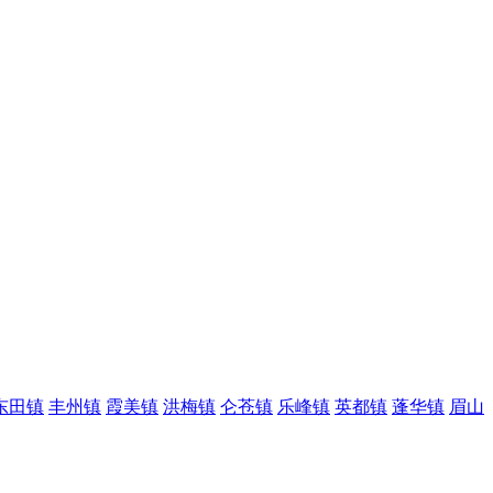
东田镇
丰州镇
霞美镇
洪梅镇
仑苍镇
乐峰镇
英都镇
蓬华镇
眉山