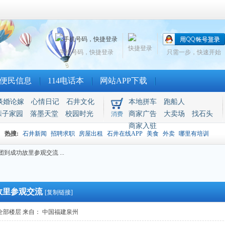
快捷登录
手机号码，快捷登录
只需一步，快速开始
便民信息
114电话本
网站APP下载
谈婚论嫁
心情日记
石井文化
本地拼车
跑船人
亲子家园
落墨天堂
校园时光
商家广告
大卖场
找石头
消费
商家入驻
热搜:
石井新闻
招聘求职
房屋出租
石井在线APP
美食
外卖
哪里有培训
到成功故里参观交流 ...
故里参观交流
[复制链接]
全部楼层
来自： 中国福建泉州