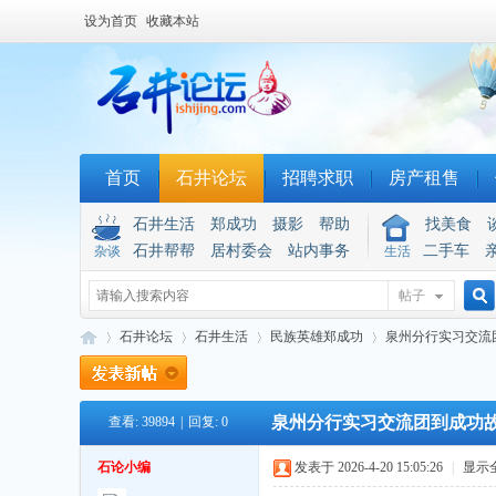
设为首页
收藏本站
首页
石井论坛
招聘求职
房产租售
石井生活
郑成功
摄影
帮助
找美食
石井帮帮
居村委会
站内事务
二手车
杂谈
生活
帖子
搜
石井论坛
石井生活
民族英雄郑成功
泉州分行实习交流团
泉州分行实习交流团到成功
查看:
39894
|
回复:
0
索
石
»
›
›
›
石论小编
发表于 2026-4-20 15:05:26
|
显示