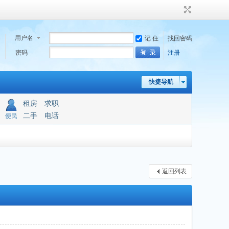
用户名
记 住
找回密码
密码
注册
快捷导航
租房
求职
二手
电话
便民
返回列表