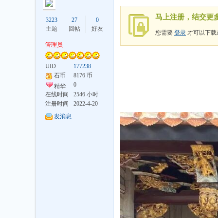
马上注册，结交更
3223
27
0
主题
回帖
好友
您需要
登录
才可以下载
管理员
UID
177238
井
石币
8176 币
0
精华
在线时间
2546 小时
注册时间
2022-4-20
发消息
论