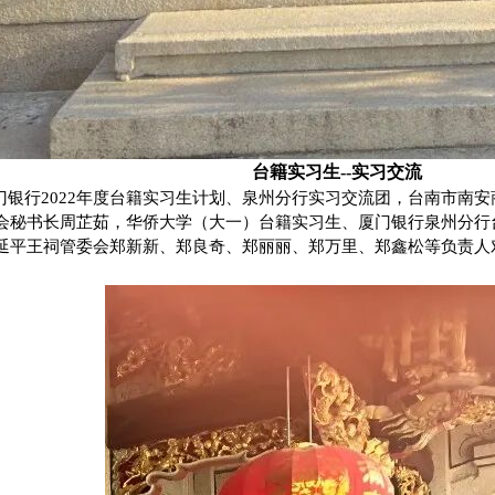
台籍实习生--实习交流
，厦门银行2022年度台籍实习生计划、泉州分行实习交流团，台南市
会秘书长周芷茹，华侨大学（大一）台籍实习生、厦门银行泉州分行
延平王祠管委会郑新新、郑良奇、郑丽丽、郑万里、郑鑫松等负责人