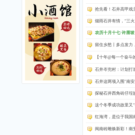
抢先看！石井高甲戏
烟雨石井有情，“三火
农历十月十七·许厝坡
留住乡愁丨多点发力
【十年@每一个奋斗的你
石井岑兜村：计划打
石井这两项入围"南安
探秘石井西角砖仔埕
这个冬季成功故里又“
红海湾，是位于我国
闽南砖雕焕新彩！南