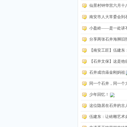
仙景村钟华宫六月十
南安市人大常委会到石
小盈岭——是一处讲
分享两张石井海脚旧
【南安工匠】伍建东
【石井文保】这是他
石井成功庙金刚妈祖
同一个石井，同一个
少年回忆！
这位隐居在石井的古
伍建东：让砖雕艺术