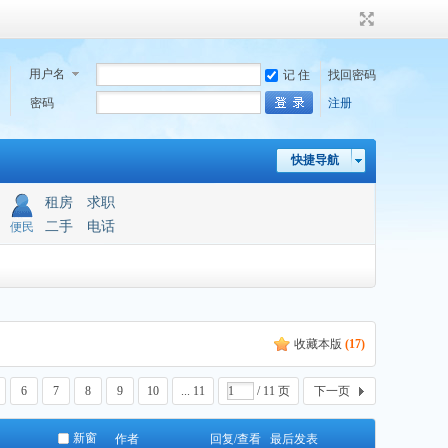
用户名
记 住
找回密码
密码
注册
快捷导航
租房
求职
二手
电话
便民
收藏本版
(
17
)
6
7
8
9
10
... 11
/ 11 页
下一页
新窗
作者
回复/查看
最后发表