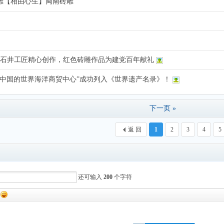
雕【相由心生】闽南砖雕
年】石井工匠精心创作，红色砖雕作品为建党百年献礼
元中国的世界海洋商贸中心”成功列入《世界遗产名录》！
下一页 »
返 回
1
2
3
4
5
还可输入
200
个字符