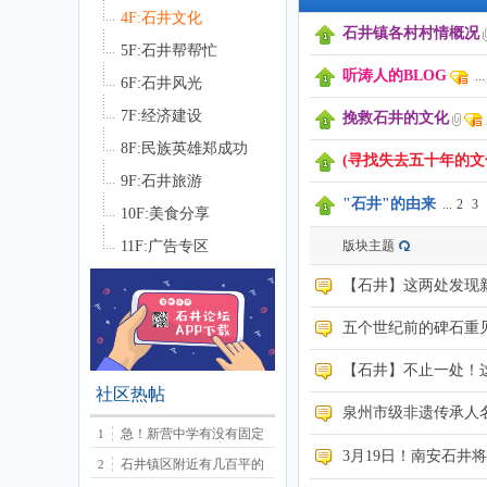
4F:石井文化
石井镇各村村情概况
5F:石井帮帮忙
听涛人的BLOG
...
6F:石井风光
7F:经济建设
挽救石井的文化
8F:民族英雄郑成功
井
(寻找失去五十年的文化
9F:石井旅游
"石井"的由来
...
2
3
10F:美食分享
11F:广告专区
版块主题
【石井】这两处发现
五个世纪前的碑石重
【石井】不止一处！
论
社区热帖
泉州市级非遗传承人
急！新营中学有没有固定
1
3月19日！南安石井
石井镇区附近有几百平的
2