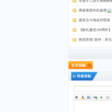
非遗手工技艺闽南砖
再探泉郡许氏族谱
南安古今地名对照表
【献礼建党100周
热烈庆祝“泉州：宋
快速发帖