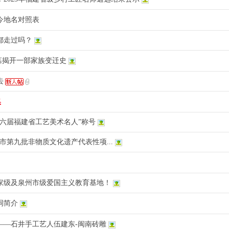
今地名对照表
都走过吗？
古墓揭开一部家族变迁史
去
集
第六届福建省工艺美术名人”称号
市第九批非物质文化遗产代表性项...
家级及泉州市级爱国主义教育基地！
祠简介
——石井手工艺人伍建东-闽南砖雕