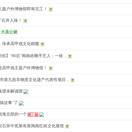
主题户外博物馆即将完工！
”石井入味！
·大圣公诞
，传承高甲戏文化精髓
】“80后”闽南砖雕手艺人：一砖...
造高甲戏主题户外博物馆！
市第九批非物质文化遗产代表性项目...
族谱未解谜团
搞这事”了
南海北部的一个
安石井中宪第有座闽南红砖文化展馆