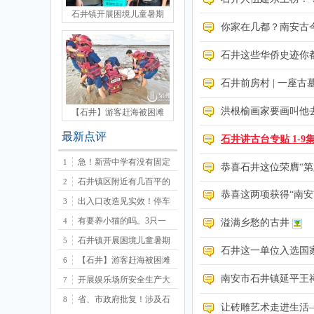
石井镇开展困境儿童暑期
你家在几都？南安古
石井这些华侨史迹你
石井前房村 | 一座
洪根榆画家要画叫他
【石井】游客赶海被困滩
最新点评
石井讲古台专贴 1-9
急！新营中学有没有固定
1
恭喜石井这位荣膺“
石井镇区附近有几百平的
2
恭喜这两项获得“南安
出入口改造见实效！停车
3
有要养小猫的吗。3只一
4
溢满乡愁的古井
石井镇开展困境儿童暑期
5
石井这一单位入选国
【石井】游客赶海被困滩
6
南安市石井镇延平王
开展娱乐场所安全生产大
7
省、市政府批复！涉及石
8
让砖雕艺术走进生活