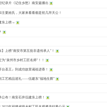
大型纪录片《记住乡愁》南安篇播出
和主要姓氏，大家来看看都是初几拜天公！
建东上榜→
？
东】上榜“南安市第五批非遗传承人”！
定为“泉州市乡村工匠名师”！！
开台圣王』到成功故里谒祖进香！
间工艺精品巡礼——伍建东“福地生辉”
单公布！南安石井伍建东上榜！
2023年福建省级乡村工匠名师遴选结果公示