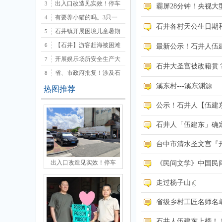
出入口改造见实效！停车
3
霸屏28分钟！央视
有要养小猫的吗。3只一
4
石井各村天公生日期
石井镇开展困境儿童暑期
5
【石井】游客赶海被困滩
6
最新公示！石井人伍
坛
开展娱乐场所安全生产大
7
石井大圣宫被改籍贯
省、市政府批复！涉及石
8
溪东村---溪东渊源
热图推荐
公示！石井人【伍建
石井人「伍建东」确
台中市清水圣文宫『
出入口改造见实效！停车
《民间文学》中国民
走过杨子山
省级乡村工匠名师名
石井人伍建东上榜！！