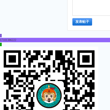
发表帖子

17101386222
