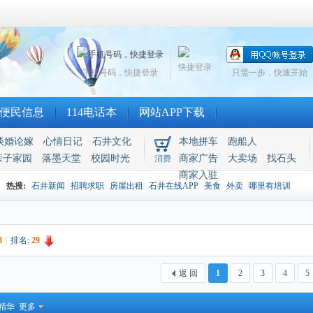
快捷登录
手机号码，快捷登录
只需一步，快速开始
便民信息
114电话本
网站APP下载
谈婚论嫁
心情日记
石井文化
本地拼车
跑船人
亲子家园
落墨天堂
校园时光
商家广告
大卖场
找石头
消费
商家入驻
热搜:
石井新闻
招聘求职
房屋出租
石井在线APP
美食
外卖
哪里有培训
3
|
排名:
29
返 回
1
2
3
4
5
精华
更多