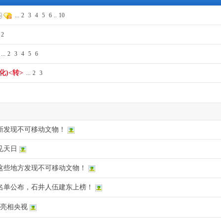
...
2
3
4
5
6
..
10
2
...
2
3
4
5
6
)<转>
...
2
3
新发现不可移动文物！
见天日
这些地方发现不可移动文物！
名单公布，石井人伍建东上榜！
将亮相央视