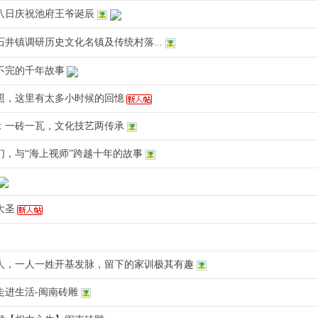
八日庆祝池府王爷诞辰
井镇调研历史文化名镇及传统村落...
不完的千年故事
照，这里有太多小时候的回憶
：一砖一瓦，文化技艺两传承
们，与“海上视师”跨越十年的故事
大圣
人，一人一姓开基发脉，留下的家训极其有趣
走进生活-闽南砖雕