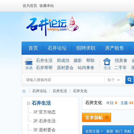
设为首页
收藏本站
首页
石井论坛
招聘求职
房产租售
石井生活
郑成功
摄影
帮助
找美食
石井帮帮
居村委会
站内事务
二手车
杂谈
生活
帖子
搜
石井论坛
石井生活
石井文化
石井生活
石井文化
今日:
0
|
主题:
61
1F:官方动态
索
石
»
›
›
2F:石井生活
3F:居村委会
全部主题
最新
热门
热帖