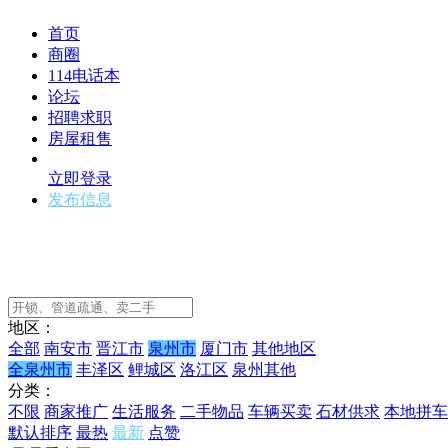
首页
商圈
114电话本
论坛
招聘求职
房屋租售
立即登录
发布信息
地区：
全部
南安市
晋江市
泉州市
厦门市
其他地区
全泉州市
丰泽区
鲤城区
洛江区
泉州其他
分类：
不限
商家推广
生活服务
二手物品
车辆买卖
石材供求
本地拼车
默认排序
最热
最新
点赞