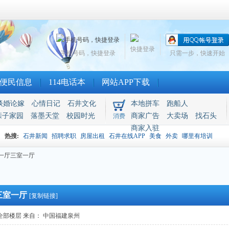
快捷登录
手机号码，快捷登录
只需一步，快速开始
便民信息
114电话本
网站APP下载
谈婚论嫁
心情日记
石井文化
本地拼车
跑船人
亲子家园
落墨天堂
校园时光
商家广告
大卖场
找石头
消费
商家入驻
热搜:
石井新闻
招聘求职
房屋出租
石井在线APP
美食
外卖
哪里有培训
一厅三室一厅
三室一厅
[复制链接]
全部楼层
来自： 中国福建泉州