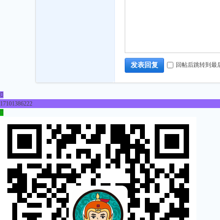
坛
回帖后跳转到最
发表回复

17101386222
