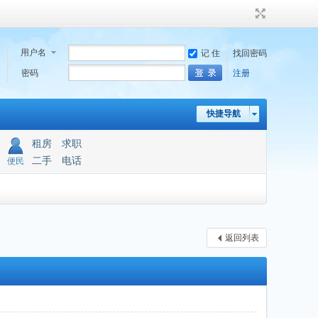
用户名
记 住
找回密码
密码
注册
快捷导航
租房
求职
二手
电话
便民
返回列表