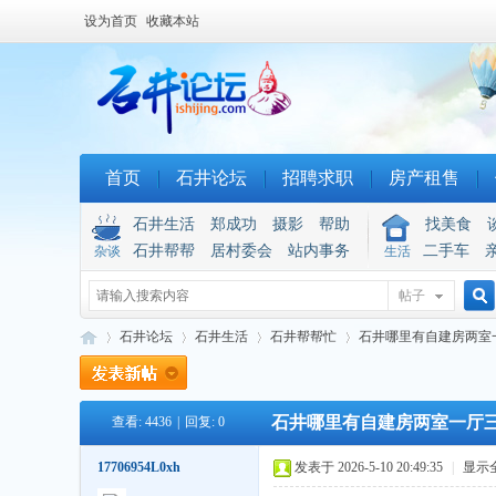
设为首页
收藏本站
首页
石井论坛
招聘求职
房产租售
石井生活
郑成功
摄影
帮助
找美食
石井帮帮
居村委会
站内事务
二手车
杂谈
生活
帖子
搜
石井论坛
石井生活
石井帮帮忙
石井哪里有自建房两室
石井哪里有自建房两室一厅
查看:
4436
|
回复:
0
索
石
»
›
›
›
17706954L0xh
发表于 2026-5-10 20:49:35
|
显示