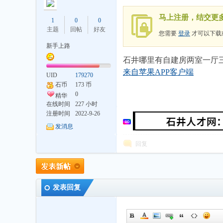
马上注册，结交更
1
0
0
主题
回帖
好友
您需要
登录
才可以下载
新手上路
石井哪里有自建房两室一厅
井
来自苹果APP客户端
UID
179270
石币
173 币
0
精华
在线时间
227 小时
注册时间
2022-9-26
发消息
回复
论
发表回复