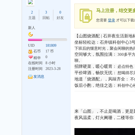
马上注册，结交更
2
3
0
主题
回帖
好友
您需要
登录
才可以下载
新人
【山图烧酒配
|
石井夜生活新地
坐标轻松达：石井镇科创中心
3
井
UID
181809
下班后的惬意时光，聚会闲聊的热
石币
17 币
空间够大，氛围拉满：
​ 300
多平
0
精华
聊。
在线时间
8 小时
招牌硬菜，暖心暖胃：
​
必点特色
注册时间
2023-3-28
平价啤酒，畅饮无忧：
​
想喝得尽
发消息
地道「烧酒配」，风味齐全：
​
不
饭后小酌，绝佳之选：
​
科创中心
论
来「山图」，不止是喝酒，更是
夜风温柔，灯火阑珊，二楼等你