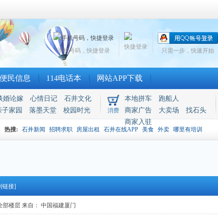
快捷登录
手机号码，快捷登录
只需一步，快速开始
便民信息
114电话本
网站APP下载
谈婚论嫁
心情日记
石井文化
本地拼车
跑船人
亲子家园
落墨天堂
校园时光
商家广告
大卖场
找石头
消费
商家入驻
热搜:
石井新闻
招聘求职
房屋出租
石井在线APP
美食
外卖
哪里有培训
制链接]
全部楼层
来自： 中国福建厦门