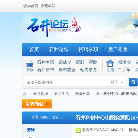
设为首页
收藏本站
首页
石井论坛
招聘求职
房产租售
石井生活
郑成功
摄影
帮助
找美食
石井帮帮
居村委会
站内事务
二手车
杂谈
生活
帖子
搜
石井论坛
石井生活
美食分享
石井科创中心山图烧酒配
石井科创中心山图烧酒配
查看:
6995
|
回复:
3
索
[复
石
»
›
›
›
芳铧
发表于 2025-7-28 14:43:21
|
显示