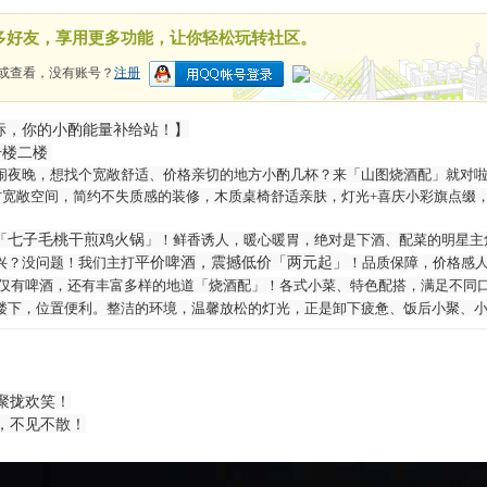
多好友，享用更多功能，让你轻松玩转社区。
或查看，没有账号？
注册
标，你的小酌能量补给站！】
号楼二楼
闹夜晚，想找个宽敞舒适、价格亲切的地方小酌几杯？来「山图烧酒配」就对
方宽敞空间，简约不失质感的装修，木质桌椅舒适亲肤，灯光
+
喜庆小彩旗点缀
「
七子毛桃干煎鸡火锅
」！鲜香诱人，暖心暖胃，绝对是下酒、配菜的明星主
兴？没问题！我们主打
平价啤酒，震撼低价「两元起」
！品质保障，价格感
仅有啤酒，还有丰富多样的地道「烧酒配」！各式小菜、特色配搭，满足不同
楼下，位置便利
。整洁的环境，温馨放松的灯光，正是卸下疲惫、饭后小聚、
聚拢欢笑！
，不见不散！