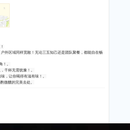
x
啦！
，户外区域同样宽敞！无论三五知己还是团队聚餐，都能自在畅
角！。
人，干杯无需犹豫！。
口味，让你喝得有滋有味！
。
小酌微醺的完美去处。