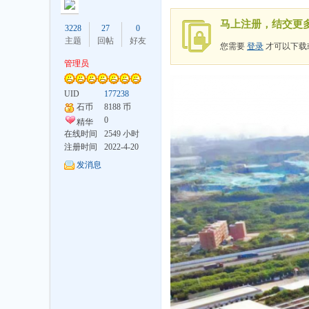
马上注册，结交更
3228
27
0
主题
回帖
好友
您需要
登录
才可以下载
管理员
UID
177238
井
石币
8188 币
0
精华
在线时间
2549 小时
注册时间
2022-4-20
发消息
论