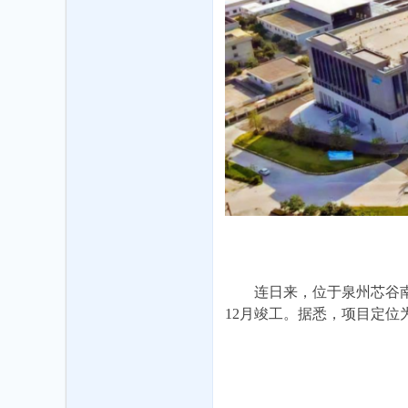
坛
连日来，位于泉州芯谷
12月竣工。据悉，项目定