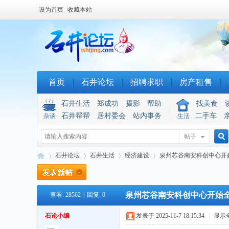
设为首页
收藏本站
首页
石井论坛
招聘求职
房产租售
石井生活
郑成功
摄影
帮助
找美食
石井帮帮
居村委会
站内事务
二手车
杂谈
生活
帖子
搜
石井论坛
石井生活
经济建设
泉州芯谷南安科创中心开
泉州芯谷南安科创中心开始
查看:
28562
|
回复:
0
索
石
»
›
›
›
石论小编
发表于 2025-11-7 18:15:34
|
显示