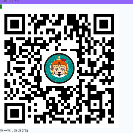
17101386222

扫一扫，联系客服