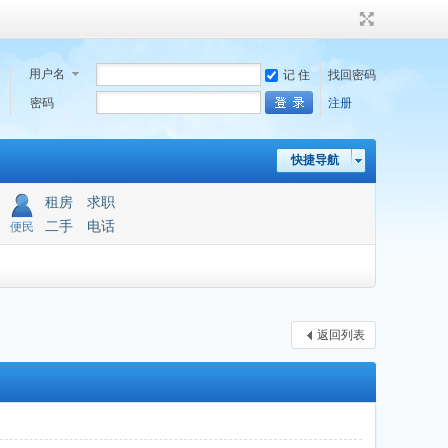
用户名
记 住
找回密码
密码
注册
快捷导航
租房
求职
二手
电话
便民
返回列表