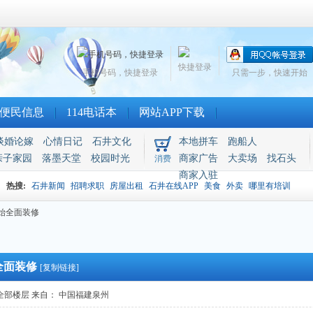
快捷登录
手机号码，快捷登录
只需一步，快速开始
便民信息
114电话本
网站APP下载
谈婚论嫁
心情日记
石井文化
本地拼车
跑船人
亲子家园
落墨天堂
校园时光
商家广告
大卖场
找石头
消费
商家入驻
热搜:
石井新闻
招聘求职
房屋出租
石井在线APP
美食
外卖
哪里有培训
始全面装修
全面装修
[复制链接]
全部楼层
来自： 中国福建泉州