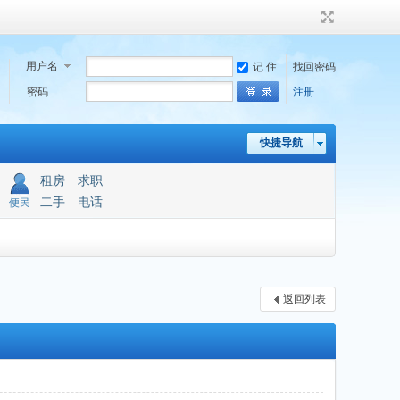
用户名
记 住
找回密码
密码
注册
快捷导航
租房
求职
二手
电话
便民
返回列表