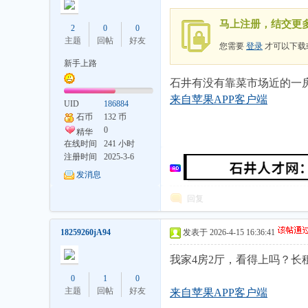
马上注册，结交更
2
0
0
主题
回帖
好友
您需要
登录
才可以下载
新手上路
石井有没有靠菜市场近的一
井
来自苹果APP客户端
UID
186884
石币
132 币
0
精华
在线时间
241 小时
注册时间
2025-3-6
发消息
回复
18259260jA94
发表于 2026-4-15 16:36:41
论
我家4房2厅，看得上吗？长租1
0
1
0
主题
回帖
好友
来自苹果APP客户端