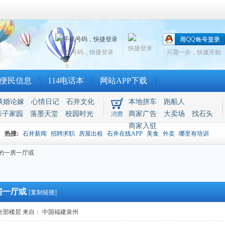
快捷登录
手机号码，快捷登录
只需一步，快速开始
便民信息
114电话本
网站APP下载
谈婚论嫁
心情日记
石井文化
本地拼车
跑船人
亲子家园
落墨天堂
校园时光
商家广告
大卖场
找石头
消费
商家入驻
热搜:
石井新闻
招聘求职
房屋出租
石井在线APP
美食
外卖
哪里有培训
的一房一厅或
房一厅或
[复制链接]
全部楼层
来自： 中国福建泉州