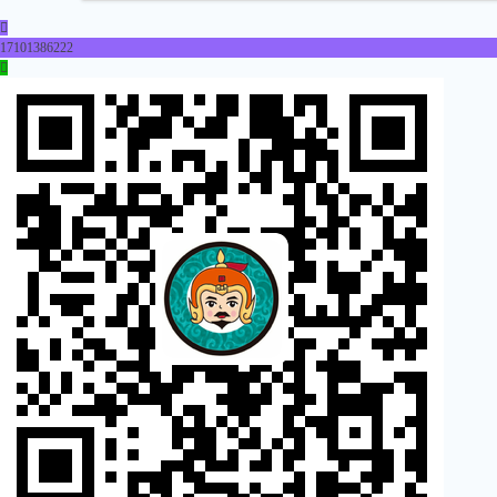

17101386222
