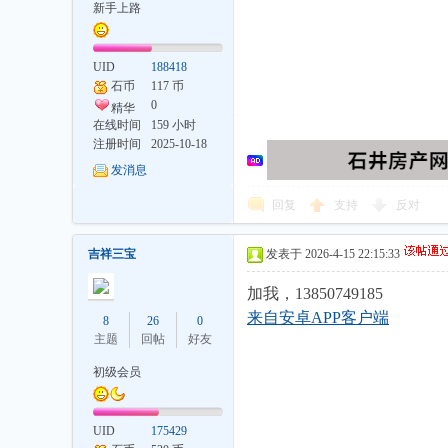
新手上路
UID
188418
石币
117 币
坛
0
精华
在线时间
159 小时
注册时间
2025-10-18
发消息
回复
支持
反对
吉祥三宝
发表于 2026-4-15 22:15:33
加我，13850749185
来自安卓APP客户端
8
26
0
主题
回帖
好友
初级会员
UID
175429