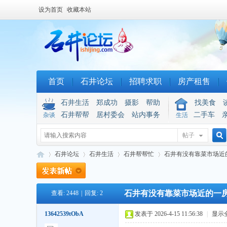
设为首页
收藏本站
首页
石井论坛
招聘求职
房产租售
石井生活
郑成功
摄影
帮助
找美食
石井帮帮
居村委会
站内事务
二手车
杂谈
生活
帖子
搜
石井论坛
石井生活
石井帮帮忙
石井有没有靠菜市场近
石井有没有靠菜市场近的一
查看:
2448
|
回复:
2
索
石
»
›
›
›
13642539tObA
发表于 2026-4-15 11:56:38
|
显示