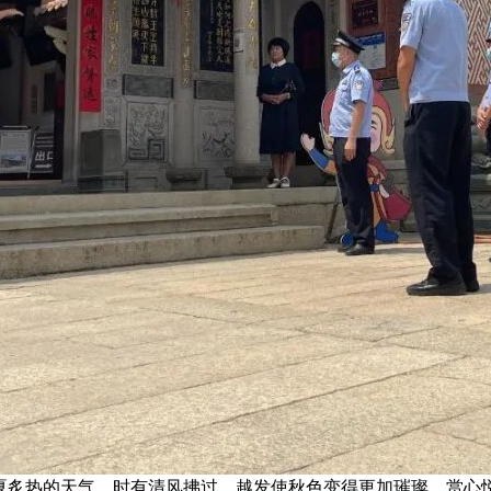
夏炙热的天气，时有清风拂过，越发使秋色变得更加璀璨、赏心