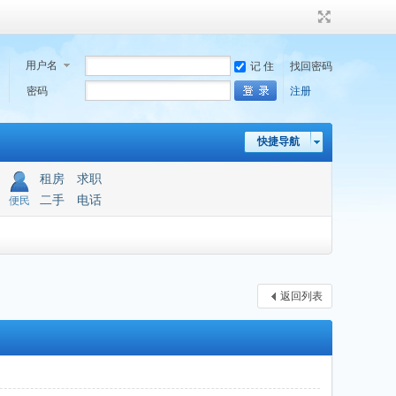
用户名
记 住
找回密码
密码
注册
快捷导航
租房
求职
二手
电话
便民
返回列表