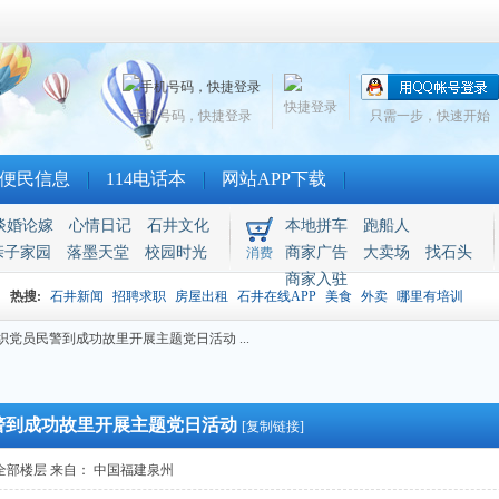
快捷登录
手机号码，快捷登录
只需一步，快速开始
便民信息
114电话本
网站APP下载
谈婚论嫁
心情日记
石井文化
本地拼车
跑船人
亲子家园
落墨天堂
校园时光
商家广告
大卖场
找石头
消费
商家入驻
热搜:
石井新闻
招聘求职
房屋出租
石井在线APP
美食
外卖
哪里有培训
党员民警到成功故里开展主题党日活动 ...
警到成功故里开展主题党日活动
[复制链接]
全部楼层
来自： 中国福建泉州