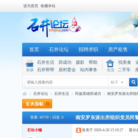
设为首页
收藏本站
首页
石井论坛
招聘求职
房产租售
石井生活
郑成功
摄影
帮助
找美食
石井帮帮
居村委会
站内事务
二手车
杂谈
生活
帖子
搜
石井论坛
石井生活
民族英雄郑成功
南安罗东派出所组织
南安罗东派出所组织党员民
查看:
40739
|
回复:
0
索
石
»
›
›
›
石论小编
发表于 2026-4-20 15:19:27
|
显示