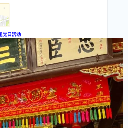
x
题党日活动