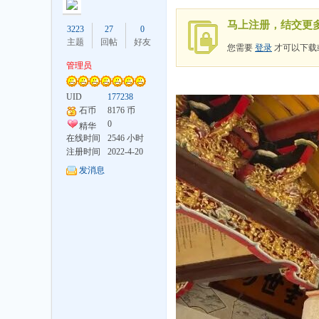
马上注册，结交更
3223
27
0
主题
回帖
好友
您需要
登录
才可以下载
管理员
UID
177238
井
石币
8176 币
0
精华
在线时间
2546 小时
注册时间
2022-4-20
发消息
论