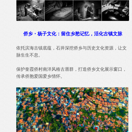
侨乡・杨子文化：留住乡愁记忆，
活化
古镇文脉
依托滨海古镇底蕴，石井深挖侨乡与历史文化资源，让文
脉生生不息。
保护奎霞侨村南洋风格古厝群，打造侨乡文化展示窗口，
传承侨胞爱国爱乡情怀。