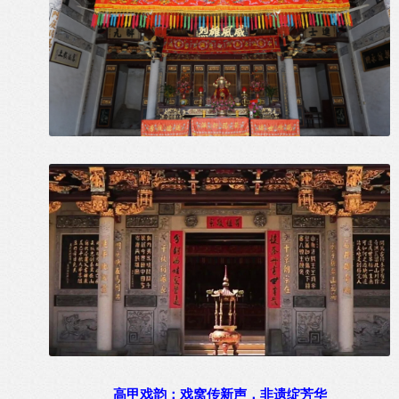
高甲戏韵：戏窝传新声，非遗绽芳华