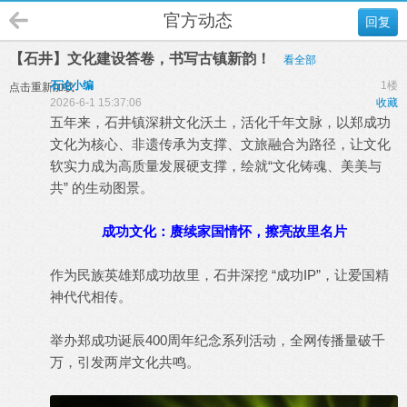
官方动态
回复
【石井】文化建设答卷，书写古镇新韵！
看全部
石论小编
1楼
点击重新加载
2026-6-1 15:37:06
收藏
五年来，石井镇深耕文化沃土，活化千年文脉，以郑成功
文化为核心、非遗传承为支撑、文旅融合为路径，让文化
软实力成为高质量发展硬支撑，绘就“文化铸魂、美美与
共” 的生动图景。
成功文化：赓续家国情怀，擦亮故里名片
作为民族英雄郑成功故里，石井深挖 “成功IP”，让爱国精
神代代相传。
举办郑成功诞辰400周年纪念系列活动，全网传播量破千
万，引发两岸文化共鸣。